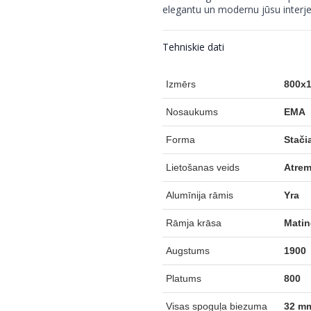
elegantu un modernu jūsu interje
Tehniskie dati
Izmērs
800x
Nosaukums
EMA
Forma
Stači
Lietošanas veids
Atrem
Alumīnija rāmis
Yra
Rāmja krāsa
Matin
Augstums
1900
Platums
800
Visas spoguļa biezuma
32 m