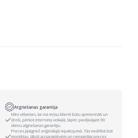
Atgriešanas garantija
Mēs vēlamies, lai visi mūsu klienti būtu apmierināti un
droši, pērkot interneta veikalā, tāpēc piedāvājam 90
dienu atgriešanas garantiju.
Preces jāatgriež oriģinālajā iepakojumā. Tās nedrīkst būt
montētas, jābūt aizsargplēvēm un nemainītai preces