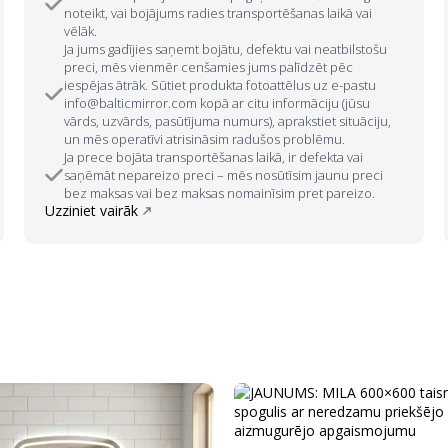
noteikt, vai bojājums radies transportēšanas laikā vai
vēlāk.
Ja jums gadījies saņemt bojātu, defektu vai neatbilstošu
preci, mēs vienmēr cenšamies jums palīdzēt pēc
iespējas ātrāk. Sūtiet produkta fotoattēlus uz e-pastu
info@balticmirror.com kopā ar citu informāciju (jūsu
vārds, uzvārds, pasūtījuma numurs), aprakstiet situāciju,
un mēs operatīvi atrisināsim radušos problēmu.
Ja prece bojāta transportēšanas laikā, ir defekta vai
saņēmāt nepareizo preci – mēs nosūtīsim jaunu preci
bez maksas vai bez maksas nomainīsim pret pareizo.
Uzziniet vairāk