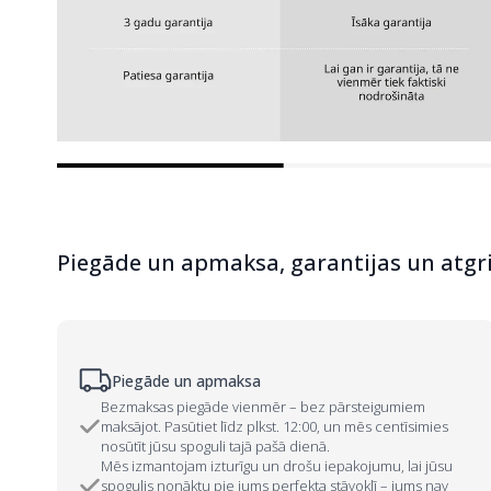
Piegāde un apmaksa, garantijas un atgr
Piegāde un apmaksa
Bezmaksas piegāde vienmēr – bez pārsteigumiem
maksājot. Pasūtiet līdz plkst. 12:00, un mēs centīsimies
nosūtīt jūsu spoguli tajā pašā dienā.
Mēs izmantojam izturīgu un drošu iepakojumu, lai jūsu
spogulis nonāktu pie jums perfekta stāvoklī – jums nav