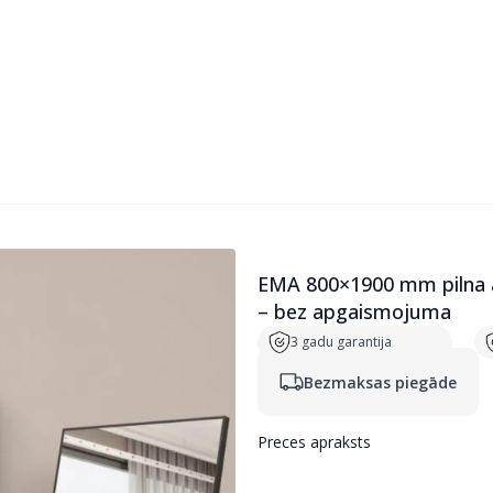
gāde
īši
Pilna auguma spoguļi
SMART piederumi
EMA 800×1900 mm pilna a
– bez apgaismojuma
3 gadu garantija
Bezmaksas piegāde
Preces apraksts