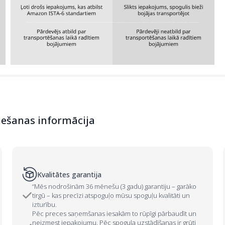
iešanas informācija
Kvalitātes garantija
“Mēs nodrošinām 36 mēnešu (3 gadu) garantiju – garāko
tirgū – kas precīzi atspoguļo mūsu spoguļu kvalitāti un
izturību.
Pēc preces saņemšanas iesakām to rūpīgi pārbaudīt un
neizmest iepakojumu. Pēc spoguļa uzstādīšanas ir grūti