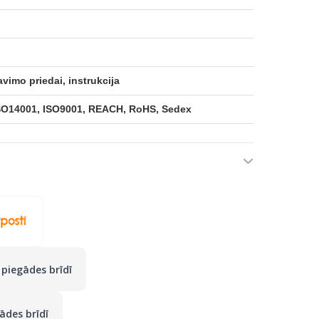
vimo priedai, instrukcija
SO14001, ISO9001, REACH, RoHS, Sedex
piegādes brīdī
ādes brīdī