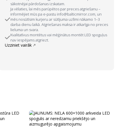
sākotnējai pārdošanas izskatam.
Ja vēlaties, lai mēs parūpētos par preces atgriešanu –
informējiet mūs pa e-pastu info@balticmirror.com, un
mēs nosūtīsim kurjeru ar sūtījuma uzlīmi nākamo 1–3
darba dienu laikā. Atgriešanas maksa ir atkarīga no preces
lieluma un svara.
Kvalitatīvus montētus vai mēģinātus montēt LED spoguļus
nav iespējams atgriezt.
Uzziniet vairāk