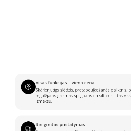
Visas funkcijas – viena cena
Skārienjutīgs slēdzis, pretapduļķošanās paliktnis, p
regulējams gaismas spilgtums un siltums – tas viss
izmaksu.
Itin greitas pristatymas