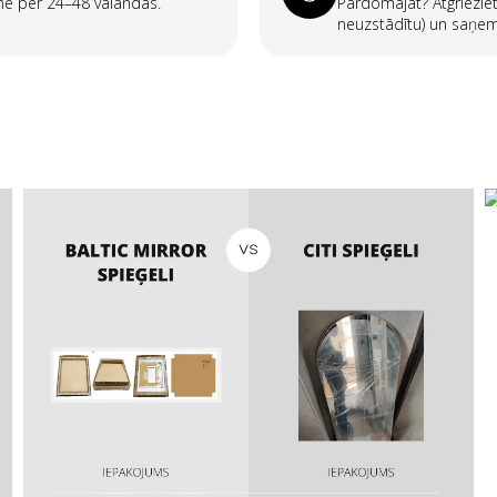
ome per 24–48 valandas.
Pārdomājāt? Atgrieziet
neuzstādītu) un saņem