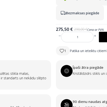
Bezmaksas piegāde
275,50
€
290,00
€
Cena ar PVN
Sākotnējā
Pašreizējā
cena
cena
EMA
bija:
ir:
800×1900
mm
290,00 €.
275,50 €.
pilna
1
Patika un ieteiktu citiem
auguma
spogulis
ar
melnā
alumīnija
Īpaši ātra piegāde
rāmi
–
ulētas stikla malas,
Kristāldzidrs stikls un 
bez
 ir standarts un nekādu slēpto
apgaismojuma
daudzums
90 dienu naudas atg