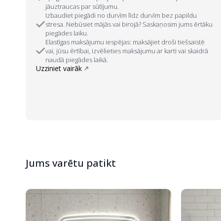
jāuztraucas par sūtījumu.
Izbaudiet piegādi no durvīm līdz durvīm bez papildu
stresa. Nebūsiet mājās vai birojā? Saskaņosim jums ērtāku
piegādes laiku.
Elastīgas maksājumu iespējas: maksājiet droši tiešsaistē
vai, jūsu ērtībai, izvēlieties maksājumu ar karti vai skaidrā
naudā piegādes laikā.
Uzziniet vairāk
Jums varētu patikt