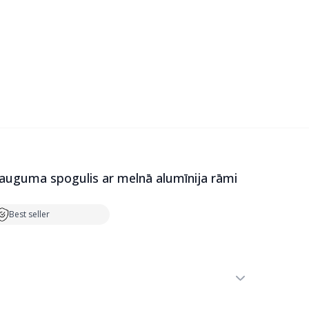
Latvian
Russian
English
0
Jaunumi
Izpārdošana
uguma spogulis ar melnā alumīnija rāmi
Best seller