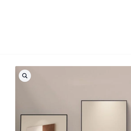
Bezmaksas piegāde
90 d. atgriešanas garantija
Ātra pie
Products
search
4.8 vērtējums
Apaļie spoguļi
Taisnstūra spoguļi
Ovālie spoguļi
Spoguļi – skap