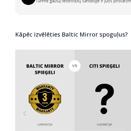
Turime gausą veidrodžių sandėlyje ir juos pristat
Kāpēc izvēlēties Baltic Mirror spoguļus?