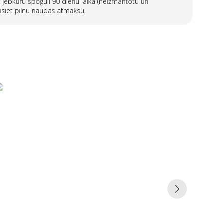
 jebkuru spoguli 90 dienu laikā (neizmantotu un
siet pilnu naudas atmaksu.