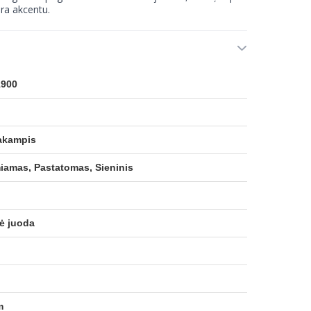
ra akcentu.
1900
akampis
iamas, Pastatomas, Sieninis
ė juoda
m