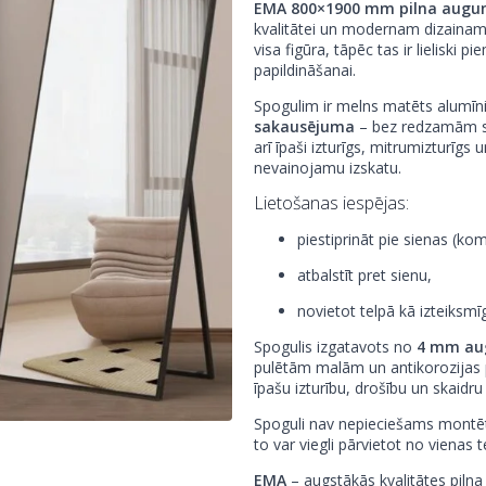
EMA 800×1900 mm pilna augu
kvalitātei un modernam dizainam.
visa figūra, tāpēc tas ir lieliski 
papildināšanai.
Spogulim ir melns matēts alumīni
sakausējuma
– bez redzamām sav
arī īpaši izturīgs, mitrumizturīgs 
nevainojamu izskatu.
Lietošanas iespējas:
piestiprināt pie sienas (ko
atbalstīt pret sienu,
novietot telpā kā izteiksmī
Spogulis izgatavots no
4 mm aug
pulētām malām un antikorozijas p
īpašu izturību, drošību un skaidr
Spoguli nav nepieciešams montēt 
to var viegli pārvietot no vienas t
EMA
– augstākās kvalitātes pilna