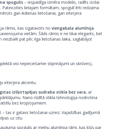
ma spogulis
– iespaidīga izmēra modelis, radīts izcilai
 Pateicoties lielajam formātam, spogulī ērti redzama
piemērots gan ikdienas lietošanai, gan interjera
ja rāmis, kas izgatavots no
viengabala alumīnija
ienojuma vietām. Šāds rāmis ir ne tikai elegants, bet
un neizbalē pat pēc ilga lietošanas laika, saglabājot
mplektā visi nepieciešamie stiprinājumi un skrūves),
gu interjera akcentu.
stas izšķirtspējas sudraba stikla bez vara
, ar
ārklājumu. Nano rūdītā stikla tehnoloģija nodrošina
u attēlu bez kropļojumiem.
– tas ir gatavs lietošanai uzreiz. Vajadzības gadījumā
elpas uz citu.
 auguma spogulis ar melnu alumīnija rāmi, kas kļūs par