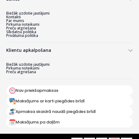
Biežāk uzdotie jautājumi
Kontakti
Par mums
Pirkuma noteikumi
Preču atgriešana
Sīkdatņu politika
Privātuma politika
Klientu apkalpošana
Biežāk uzdotie jautājumi
Pirkuma noteikumi
Preču atgriešana
Nav priekšapmaksas
Maksājums ar karti piegādes brīdī
Apmaksa skaidrā naudā piegādes brīdī
Maksājums pa daļām