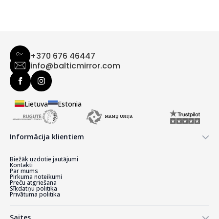
+370 676 46447
info@balticmirror.com
Lietuva
Estonia
Informācija klientiem
Biežāk uzdotie jautājumi
Kontakti
Par mums
Pirkuma noteikumi
Preču atgriešana
Sīkdatņu politika
Privātuma politika
Saites