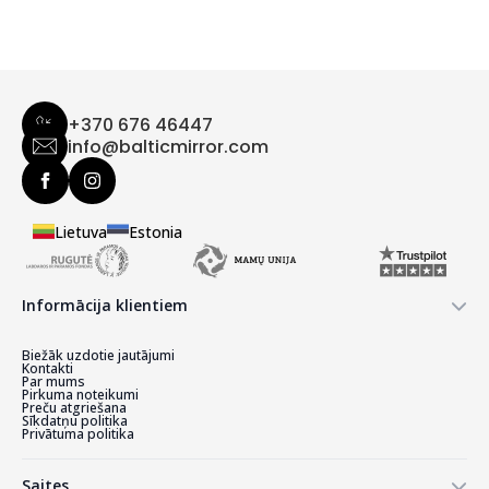
+370 676 46447
info@balticmirror.com
Lietuva
Estonia
Informācija klientiem
Biežāk uzdotie jautājumi
Kontakti
Par mums
Pirkuma noteikumi
Preču atgriešana
Sīkdatņu politika
Privātuma politika
Saites