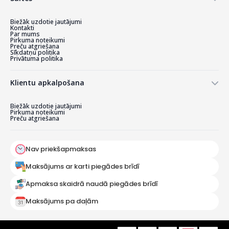
Biežāk uzdotie jautājumi
Kontakti
Par mums
Pirkuma noteikumi
Preču atgriešana
Sīkdatņu politika
Privātuma politika
Klientu apkalpošana
Biežāk uzdotie jautājumi
Pirkuma noteikumi
Preču atgriešana
Nav priekšapmaksas
Maksājums ar karti piegādes brīdī
Apmaksa skaidrā naudā piegādes brīdī
Maksājums pa daļām