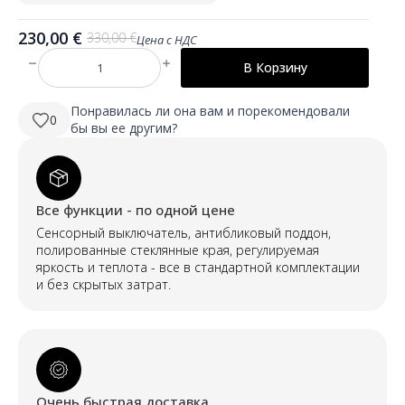
230,00
€
330,00
€
Цена с НДС
Первоначальная
Текущая
цена
цена:
В Корзину
Количество
составляла
230,00 €.
товара
LULU
330,00 €.
500×1600
Понравилась ли она вам и порекомендовали
0
mm
бы вы ее другим?
pilna
auguma
neregulāras
formas
LED
spogulis
Все функции - по одной цене
ar
fona
Сенсорный выключатель, антибликовый поддон,
apgaismojumu
полированные стеклянные края, регулируемая
яркость и теплота - все в стандартной комплектации
и без скрытых затрат.
Очень быстрая доставка