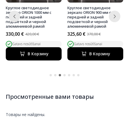
Круглое светодиодное
Круглое светодиодное
зеркало ORION 1000 мм с
зеркало ORION 900 мм с
передней и задней
передней и задней
подсветкой и черной
подсветкой и черной
алюминиевой рамой
алюминиевой рамой
330,00
€
325,60
€
420,00
€
370,00
€
Первоначальная
Текущая
Первоначальная
Текущая
цена
цена:
цена
цена:
Gatavs nosūtīšanai
Gatavs nosūtīšanai
составляла
330,00 €.
составляла
325,60 €.
420,00 €.
370,00 €.
В Корзину
В Корзину
Просмотренные вами товары
Товары не найдены.