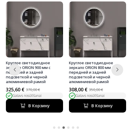
Круглое светодиодное
Круглое светодиодное
зеркало ORION 900 мм с
зеркало ORION 800 мм с
передней и задней
передней и задней
подсветкой и черной
подсветкой и черной
алюминиевой рамой
алюминиевой рамой
325,60
€
308,00
€
370,00
€
350,00
€
Первоначальная
Текущая
Первоначальная
Текущая
Gatavs nosūtīšanai
Gatavs nosūtīšanai
цена
цена:
цена
цена:
составляла
325,60 €.
составляла
308,00 €.
В Корзину
В Корзину
370,00 €.
350,00 €.