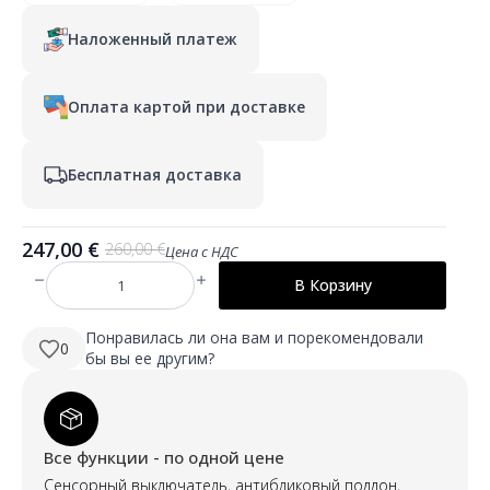
Наложенный платеж
Оплата картой при доставке
Бесплатная доставка
247,00
€
260,00
€
Цена с НДС
Первоначальная
Текущая
цена
цена:
В Корзину
Количество
составляла
247,00 €.
товара
SUZI
260,00 €.
800
Понравилась ли она вам и порекомендовали
0
mm
бы вы ее другим?
apaļš
LED
spogulis
ar
aizmugurējo
(fonālo)
Все функции - по одной цене
apgaismojumu
Сенсорный выключатель, антибликовый поддон,