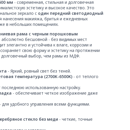
600 мм
- современная, стильная и долговечная
нималистскую эстетику и высокое качество. Это
ональное зеркало с
один передний светодиодный
я нанесения макияжа, бритья и ежедневных
аже в небольших помещениях.
ниевая рама с черным порошковым
я абсолютно бесшовной - без видимых мест
ит элегантно и устойчива к влаге, коррозии и
 сохраняет свою форму и эстетику на протяжении
е долговечный выбор, чем рамы из МДФ.
нта
- Яркий, ровный свет без теней.
етовая температура (2700K-6500K)
- от теплого
т последнюю использованную настройку.
ладка
- обеспечивает четкое изображение даже
- для удобного управления всеми функциями.
еребряное стекло без меди
- четкие, точные