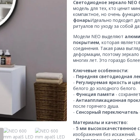
Светодиодное зеркало NEO 
модель для тех, кто ценит ми
компактное, но очень функци
фонарь
Идеально подходит дл
ритуалов по уходу за собой д
Модели NEO выделяют
алюми
покрытием
, которая являетс
соединения. Такая рама выгляд
деформации, поэтому зеркало
многих лет. Это гораздо боле
Ключевые особенности:
-
Передняя светодиодная ле
-
Регулируемая яркость и цв
белого до холодного белого.
-
Функция памяти
- сохраняе
-
Антиаппликационная прок
после горячего душа.
-
Сенсорный переключатель
Материалы и качество:
-
5 мм высококачественное с
изображения без искажений.