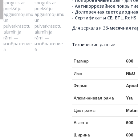
-
Полированные края
- для б
-
Антикоррозийное покрыти
-
Долговечная светодиодная
-
Сертификаты CE, ETL, RoHS
Для зеркала и
36-месячная г
Технические данные
Размер
600
Имя
NEO
Форма
Apva
Алюминиевая рама
Yra
Цвет рамы
Matin
Высота
600
Ширина
600