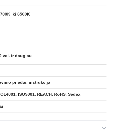
700K iki 6500K
m
0 val. ir daugiau
vimo priedai, instrukcija
SO14001, ISO9001, REACH, RoHS, Sedex
ai