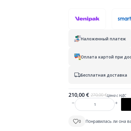
Наложенный платеж
Оплата картой при до
Бесплатная доставка
210,00
€
270,00
€
Цена с НДС
Первоначальная
Текущая
цена
цена:
Количество
составляла
210,00 €.
товара
NEO
270,00 €.
600
0
Понравилась ли она в
mm
apaļš
LED