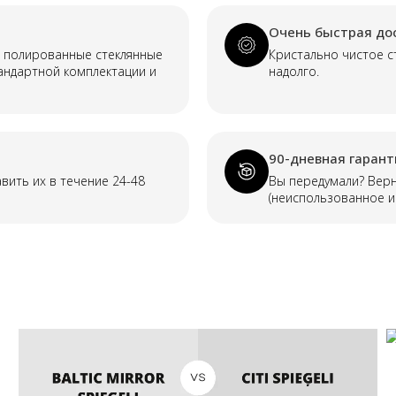
spogulis
ar
Очень быстрая до
priekšējo
apgaismojumu
, полированные стеклянные
Кристально чистое с
un
тандартной комплектации и
надолго.
pulverkrāsotu
alumīnija
rāmi
90-дневная гарант
авить их в течение 24-48
Вы передумали? Верн
(неиспользованное и