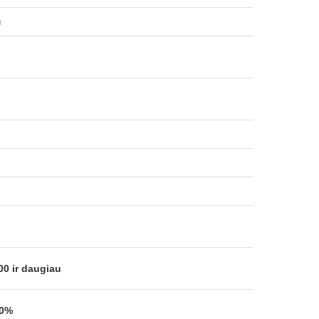
м
00 ir daugiau
00%