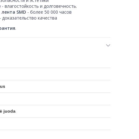
езопасности и эстетики
е
- влагостойкость и долговечность.
 лента SMD
- более 50 000 часов
- доказательство качества
арантия
.
lus
ė juoda