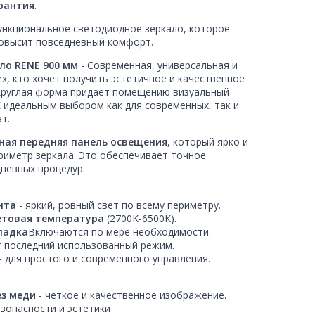
арантия
.
ункциональное светодиодное зеркало, которое
повысит повседневный комфорт.
ло RENE 900 мм
- Современная, универсальная и
х, кто хочет получить эстетичное и качественное
Круглая форма придает помещению визуальный
E идеальным выбором как для современных, так и
т.
ная передняя панель освещения
, который ярко и
риметр зеркала. Это обеспечивает точное
невных процедур.
нта
- яркий, ровный свет по всему периметру.
ветовая температура
(2700K-6500K).
ладка
Включаются по мере необходимости.
т последний использованный режим.
- для простого и современного управления.
ез меди
- четкое и качественное изображение.
езопасности и эстетики