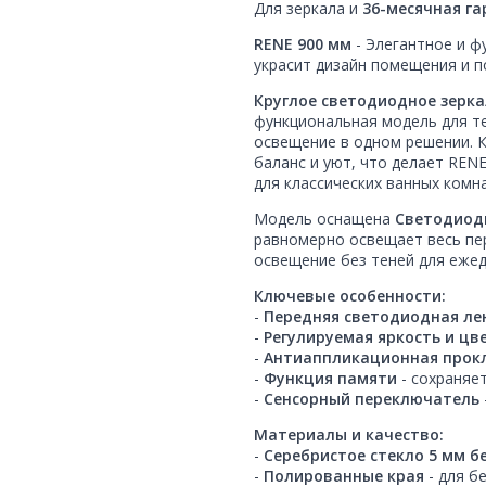
Для зеркала и
36-месячная г
RENE 900 мм
- Элегантное и ф
украсит дизайн помещения и 
Круглое светодиодное зерка
функциональная модель для те
освещение в одном решении. 
баланс и уют, что делает REN
для классических ванных комна
Модель оснащена
Светодиод
равномерно освещает весь пе
освещение без теней для ежед
Ключевые особенности:
-
Передняя светодиодная ле
-
Регулируемая яркость и ц
-
Антиаппликационная прок
-
Функция памяти
- сохраняе
-
Сенсорный переключатель
Материалы и качество:
-
Серебристое стекло 5 мм б
-
Полированные края
- для б