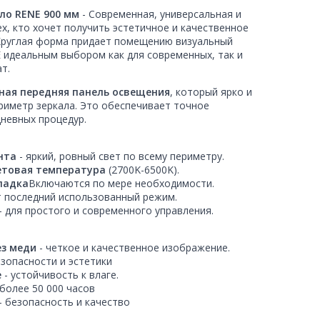
ло RENE 900 мм
- Современная, универсальная и
х, кто хочет получить эстетичное и качественное
Круглая форма придает помещению визуальный
E идеальным выбором как для современных, так и
т.
ная передняя панель освещения
, который ярко и
риметр зеркала. Это обеспечивает точное
невных процедур.
нта
- яркий, ровный свет по всему периметру.
ветовая температура
(2700K-6500K).
ладка
Включаются по мере необходимости.
т последний использованный режим.
- для простого и современного управления.
ез меди
- четкое и качественное изображение.
езопасности и эстетики
е
- устойчивость к влаге.
 более 50 000 часов
- безопасность и качество