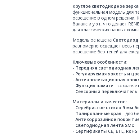
Круглое светодиодное зерка
функциональная модель для те
освещение в одном решении. 
баланс и уют, что делает REN
для классических ванных комна
Модель оснащена
Светодиод
равномерно освещает весь пе
освещение без теней для ежед
Ключевые особенности:
-
Передняя светодиодная ле
-
Регулируемая яркость и ц
-
Антиаппликационная прок
-
Функция памяти
- сохраняе
-
Сенсорный переключатель
Материалы и качество:
-
Серебристое стекло 5 мм б
-
Полированные края
- для б
-
Антикоррозийное покрыти
-
Светодиодная лента SMD
-
-
Сертификаты CE, ETL, RoHS