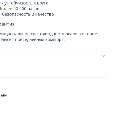
е
- устойчивость к влаге.
 более 50 000 часов
- безопасность и качество
арантия
.
ункциональное светодиодное зеркало, которое
повысит повседневный комфорт.
лый
м