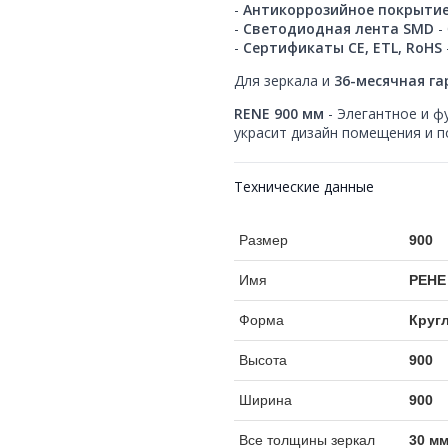
-
Антикоррозийное покрыти
-
Светодиодная лента SMD
-
-
Сертификаты CE, ETL, RoHS
Для зеркала и
36-месячная г
RENE 900 мм
- Элегантное и ф
украсит дизайн помещения и 
Технические данные
Размер
900
Имя
РЕНЕ
Форма
Круг
Высота
900
Ширина
900
Все толщины зеркал
30 м