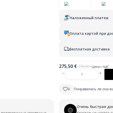
Наложенный платеж
Оплата картой при до
Бесплатная доставка
275,50
€
290,00
€
Цена с НДС
Первоначальная
Текущая
цена
цена:
Количество
составляла
275,50 €.
товара
RENE
290,00 €.
900
0
Понравилась ли она в
mm
apaļš
LED
spogulis
ar
Очень быстрая до
priekšējo
apgaismojumu
, полированные стеклянные
Кристально чистое с