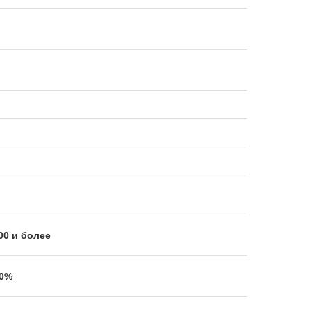
00 и более
00%