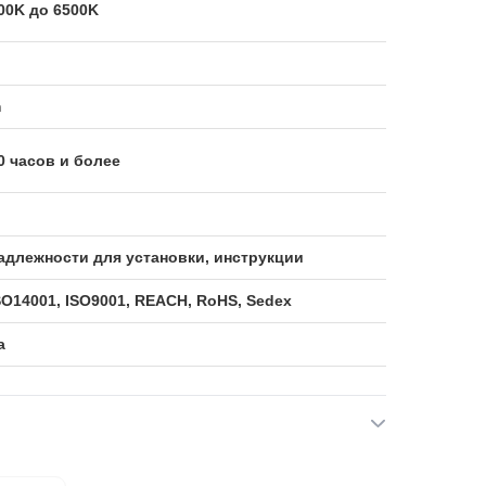
00K до 6500K
m
0 часов и более
адлежности для установки, инструкции
SO14001, ISO9001, REACH, RoHS, Sedex
а