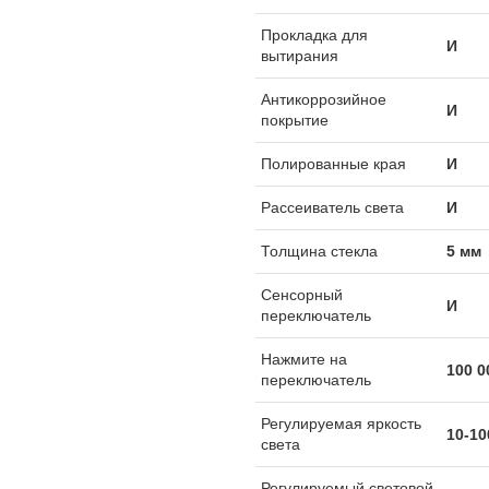
Прокладка для
И
вытирания
Антикоррозийное
И
покрытие
Полированные края
И
Рассеиватель света
И
Толщина стекла
5 мм
Сенсорный
И
переключатель
Нажмите на
100 0
переключатель
Регулируемая яркость
10-1
света
Регулируемый световой