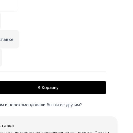
ставке
В Корзину
ам и порекомендовали бы вы ее другим?
ставка
текло и долговечная светодиодная технология. Создан