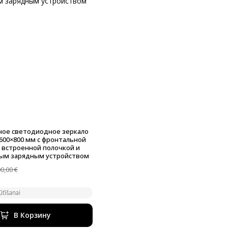
ное светодиодное зеркало
600×800 мм с фронтальной
 встроенной полочкой и
ым зарядным устройством
00,00
€
альная
ла
ūtīšanai
В Корзину