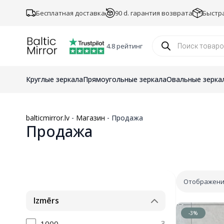
Бесплатная доставка
90 d. гарантия возврата
Быстр
Поиск
товаров
4.8 рейтинг
Круглые зеркала
Прямоугольные зеркала
Овальные зерка
balticmirror.lv
-
Магазин
-
Продажа
Продажа
Отображение
Izmērs
-3%
3
1000