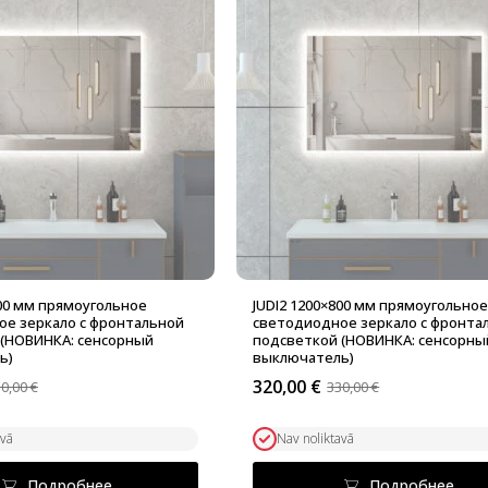
800 мм прямоугольное
JUDI2 1200×800 мм прямоугольно
е зеркало с фронтальной
светодиодное зеркало с фронта
 (НОВИНКА: сенсорный
подсветкой (НОВИНКА: сенсорны
ь)
выключатель)
320,00
€
10,00
€
330,00
€
альная
Первоначальная
Текущая
цена
цена:
ла
составляла
320,00 €.
avā
Nav noliktavā
330,00 €.
Подробнее
Подробнее