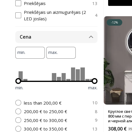
13
Priekšējais
Priekšējais un aizmugurējais (2
4
LED joslas)
-12%
Cena
min.
max.
min.
max.
10
less than 200,00 €
8
200,00 € to 250,00 €
Круглое све
800 мм с пе
9
250,00 € to 300,00 €
и черной а
308,00
€
13
300,00 € to 350,00 €
3
Первонач
Текущая