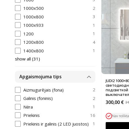
2
1000x500
3
1000x800
1
1000x933
1
1200
4
1200x800
1
1400x800
show all
(
31
)
Apgaismojuma tips
JUDI2 1000×
светодиодно
2
Aizmugurējais (fona)
подсветкой
выключател
2
Galinis (foninis)
300,00
€
3
Первонач
Текущая
1
Nėra
цена
цена:
16
Priekinis
составля
300,00 €.
Nav nolikt
310,00 €.
1
Priekinis ir galinis (2 LED juostos)