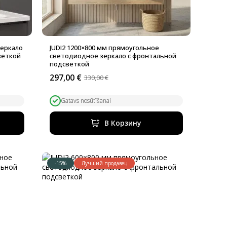
зеркало
JUDI2 1200×800 мм прямоугольное
веткой
светодиодное зеркало с фронтальной
подсветкой
297,00
€
330,00
€
Первоначальная
Текущая
цена
цена:
составляла
297,00 €.
Gatavs nosūtīšanai
330,00 €.
В Корзину
-15%
Лучший продавец