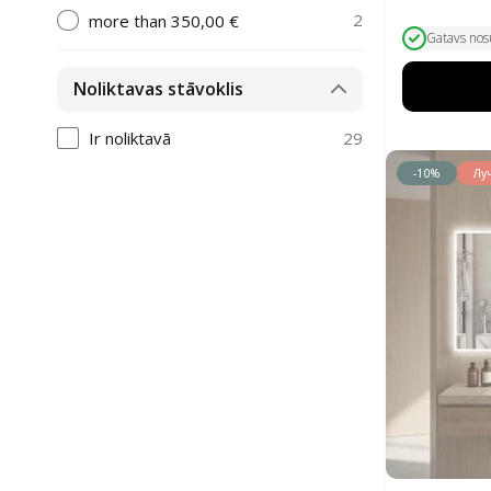
цена
цена:
2
more than 350,00 €
составля
308,00 €.
Gatavs nos
350,00 €.
Noliktavas stāvoklis
29
Ir noliktavā
-10%
Лу