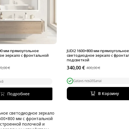
800 мм прямоугольное
JUDI2 1600×800 мм прямоугольно
е зеркало с фронтальной
светодиодное зеркало с фронта
подсветкой
340,00
€
70,00
€
400,00
€
альная
Первоначальная
Текущая
цена
цена:
ла
составляла
340,00 €.
Gatavs nosūtīšanai
avā
400,00 €.
В Корзину
Подробнее