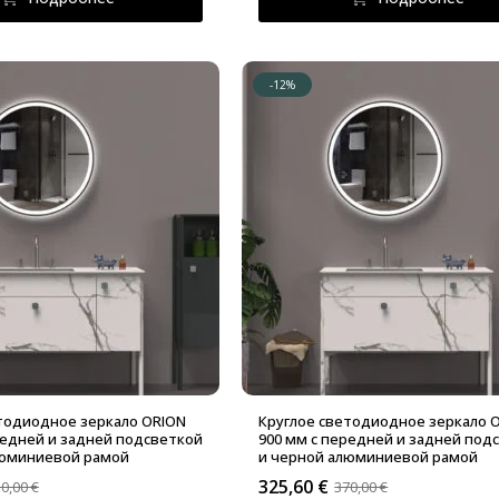
-12%
тодиодное зеркало ORION
Круглое светодиодное зеркало 
редней и задней подсветкой
900 мм с передней и задней под
люминиевой рамой
и черной алюминиевой рамой
325,60
€
50,00
€
370,00
€
альная
Первоначальная
Текущая