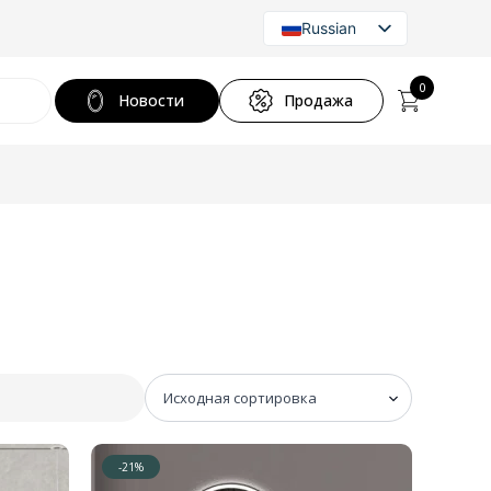
Russian
Latvian
English
0
Новости
Продажа
-21%