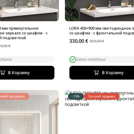
0 мм прямоугольное
LORA 450×900 мм светодиодное 
е зеркало со шкафом - с
со шкафом - с фронтальной подс
й подсветкой
330,00
€
650,00
€
Первоначальная
Текущая
50,00
€
альная
цена
цена:
составляла
330,00 €.
ла
ūtīšanai
Gatavs nosūtīšanai
650,00 €.
В Корзину
В Корзину
чший продавец
-15%
Лучший продавец