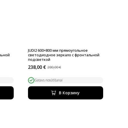
е
JUDI2 600×800 мм прямоугольное
льной
светодиодное зеркало с фронтальной
подсветкой
238,00
€
280,00
€
Первоначальная
Текущая
цена
цена:
составляла
238,00 €.
Gatavs nosūtīšanai
280,00 €.
В Корзину