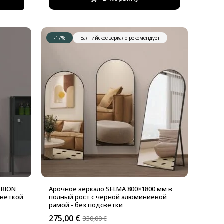
-17%
Балтийское зеркало рекомендует
ORION
Арочное зеркало SELMA 800×1800 мм в
светкой
полный рост с черной алюминиевой
рамой - без подсветки
275,00
€
330,00
€
Первоначальная
Текущая