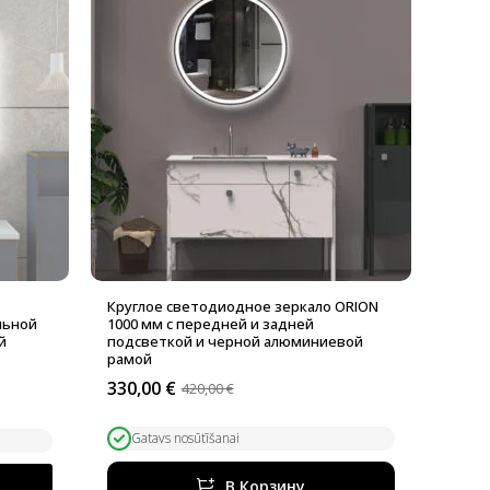
е
Круглое светодиодное зеркало ORION
льной
1000 мм с передней и задней
й
подсветкой и черной алюминиевой
рамой
330,00
€
420,00
€
Первоначальная
Текущая
цена
цена:
составляла
330,00 €.
Gatavs nosūtīšanai
420,00 €.
В Корзину