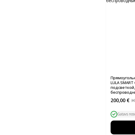
Прямоуголь
LULA SMART 
подсветкой,
беспроводн
200,00
€
3
Первонач
Текущая
цена
цена:
составля
200,00 €.
Gatavs nos
300,00 €.