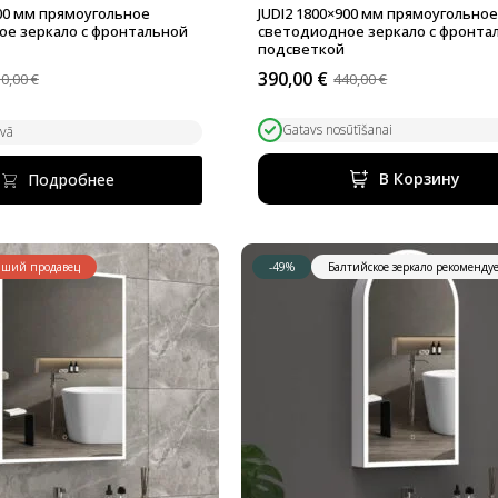
800 мм прямоугольное
JUDI2 1800×900 мм прямоугольно
е зеркало с фронтальной
светодиодное зеркало с фронта
подсветкой
390,00
€
10,00
€
440,00
€
альная
Первоначальная
Текущая
цена
цена:
ла
составляла
390,00 €.
Gatavs nosūtīšanai
avā
440,00 €.
В Корзину
Подробнее
ший продавец
-49%
Балтийское зеркало рекоменду