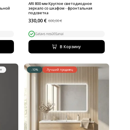
е
ARI 800 мм Круглое светодиодное
льной
зеркало со шкафом - фронтальная
подсветка
330,00
€
600,00
€
Первоначальная
Текущая
цена
цена:
составляла
330,00 €.
Gatavs nosūtīšanai
600,00 €.
В Корзину
ет
-10%
Лучший продавец